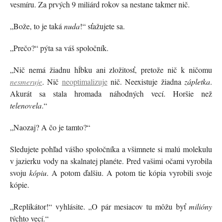
vesmíru. Za prvých 9 miliárd rokov sa nestane takmer nič.
„Bože, to je taká
nuda
!“ sťažujete sa.
„Prečo?“ pýta sa váš spoločník.
„Nič nemá žiadnu hĺbku ani zložitosť, pretože nič k ničomu
nesmeruje
. Nič
neoptimalizuje
nič. Neexistuje žiadna
zápletka
.
Akurát sa stala hromada náhodných vecí. Horšie než
telenovela
.“
„Naozaj? A čo je tamto?“
Sledujete pohľad vášho spoločníka a všimnete si malú molekulu
v jazierku vody na skalnatej planéte. Pred vašimi očami vyrobila
svoju
kópiu
. A potom ďalšiu. A potom tie kópia vyrobili svoje
kópie.
„Replikátor!“ vyhlásite. „O pár mesiacov tu môžu byť
milióny
týchto vecí.“