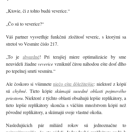
„Ktovie, či z tohto budú veverice.“
„Čo sú to veverice?“
Váš partner vysvetľuje funkčnú zložitosť veveríc, s ktorými sa
stretol vo Vesmíre číslo 217.
„To je
absurdné
! Pri terajšej miere optimalizácie by sme
neuvideli žiadne
veverice
vzniknúť čírou náhodou ešte dosť dlho
po tepelnej smrti vesmíru.“
Ale čoskoro si všimnete
niečo ešte dôležitejšie
: niektoré z kópií
sú
chybné
. Tieto kópie
skúmajú susedné oblasti pojmového
priestoru
. Niektoré z týchto oblastí obsahujú lepšie replikátory, a
tieto lepšie replikátory skončia s väčším množstvom kópií než
pôvodné replikátory, a skúmajú svoje vlastné okolia.
Nasledujúcich pár miliárd rokov sú jednoznačne to