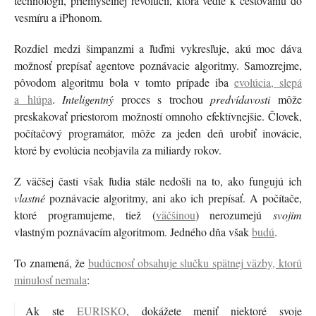
technológii, priemyselnej revolúcii, ktorá vedie k cestovaniu do
vesmíru a iPhonom.
Rozdiel medzi šimpanzmi a ľuďmi vykresľuje, akú moc dáva
možnosť prepísať agentove poznávacie algoritmy. Samozrejme,
pôvodom algoritmu bola v tomto prípade iba
evolúcia, slepá
a hlúpa
.
Inteligentný
proces s trochou
predvídavosti
môže
preskakovať priestorom možností omnoho efektívnejšie. Človek,
počítačový programátor, môže za jeden deň urobiť inovácie,
ktoré by evolúcia neobjavila za miliardy rokov.
Z väčšej časti však ľudia stále nedošli na to, ako fungujú ich
vlastné
poznávacie algoritmy, ani ako ich prepísať. A počítače,
ktoré programujeme, tiež (
väčšinou
) nerozumejú
svojim
vlastným poznávacím algoritmom. Jedného dňa však
budú
.
To znamená, že
budúcnosť obsahuje slučku spätnej väzby, ktorú
minulosť nemala
:
Ak ste
EURISKO
, dokážete meniť niektoré svoje