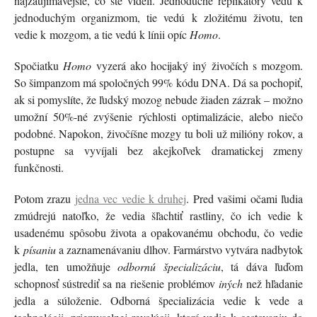
najzaujímavejšie, čo ste videli. Jednoduché replikátory vedú k
jednoduchým organizmom, tie vedú k zložitému životu, ten
vedie k mozgom, a tie vedú k línii opíc
Homo
.
Spočiatku
Homo
vyzerá ako hocijaký iný živočích s mozgom.
So šimpanzom má spoločných 99% kódu DNA. Dá sa pochopiť,
ak si pomyslíte, že ľudský mozog nebude žiaden zázrak – možno
umožní 50%-né zvýšenie rýchlosti optimalizácie, alebo niečo
podobné. Napokon, živočíšne mozgy tu boli už milióny rokov, a
postupne sa vyvíjali bez akejkoľvek dramatickej zmeny
funkčnosti.
Potom zrazu
jedna vec vedie k druhej
. Pred vašimi očami ľudia
zmúdrejú natoľko, že vedia šľachtiť rastliny, čo ich vedie k
usadenému spôsobu života a opakovanému obchodu, čo vedie
k
písaniu
a zaznamenávaniu dlhov. Farmárstvo vytvára nadbytok
jedla, ten umožňuje
odbornú špecializáciu
, tá dáva ľuďom
schopnosť sústrediť sa na riešenie problémov
iných
než hľadanie
jedla a súloženie. Odborná špecializácia vedie k vede a