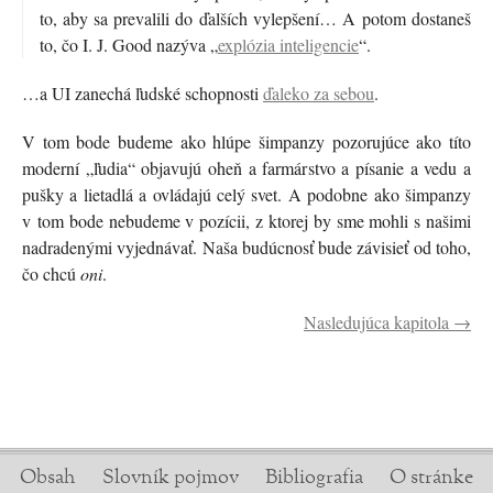
to, aby sa prevalili do ďalších vylepšení… A potom dostaneš
to, čo I. J. Good nazýva „
explózia inteligencie
“.
…a UI zanechá ľudské schopnosti
ďaleko za sebou
.
V tom bode budeme ako hlúpe šimpanzy pozorujúce ako títo
moderní „ľudia“ objavujú oheň a farmárstvo a písanie a vedu a
pušky a lietadlá a ovládajú celý svet. A podobne ako šimpanzy
v tom bode nebudeme v pozícii, z ktorej by sme mohli s našimi
nadradenými vyjednávať. Naša budúcnosť bude závisieť od toho,
čo chcú
oni
.
Nasledujúca kapitola →
Obsah
Slovník pojmov
Bibliografia
O stránke