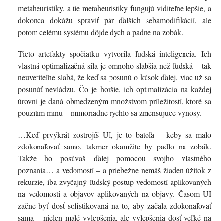
metaheuristiky, a tie metaheuristiky fungujú viditeľne lepšie, a
dokonca dokážu spraviť pár ďalších sebamodifikácií, ale
potom celému systému dôjde dych a padne na zobák.
Tieto artefakty spočiatku vytvorila ľudská inteligencia. Ich
vlastná optimalizačná sila je omnoho slabšia než ľudská – tak
neuveriteľne slabá, že keď sa posunú o kúsok ďalej, viac už sa
posunúť nevládzu. Čo je horšie, ich optimalizácia na každej
úrovni je daná obmedzeným množstvom príležitostí, ktoré sa
použitím minú – mimoriadne rýchlo sa zmenšujúce výnosy.
…Keď prvýkrát zostrojíš UI, je to batoľa – keby sa malo
zdokonaľovať samo, takmer okamžite by padlo na zobák.
Takže ho posúvaš ďalej pomocou svojho vlastného
poznania… a vedomostí – a priebežne nemáš žiaden úžitok z
rekurzie, iba zvyčajný ľudský postup vedomostí aplikovaných
na vedomosti a objavov aplikovaných na objavy. Časom UI
začne byť dosť sofistikovaná na to, aby začala zdokonaľovať
sama – nielen malé vylepšenia, ale vylepšenia dosť veľké na