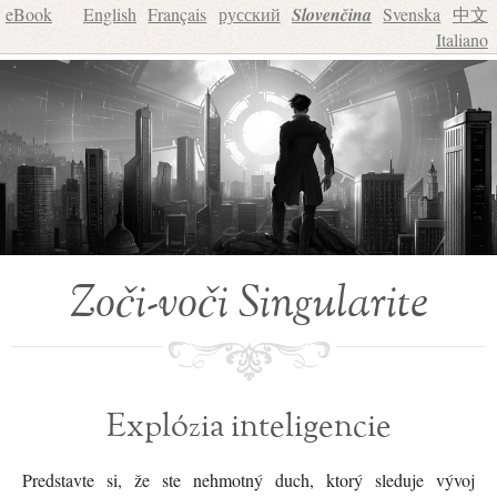
eBook
English
Français
русский
Slovenčina
Svenska
中文
Italiano
Zoči-voči Singularite
Explózia inteligencie
Predstavte si, že ste nehmotný duch, ktorý sleduje vývoj