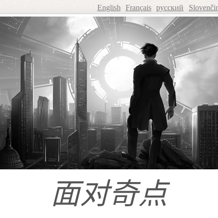
English
Français
русский
Slovenči
面对奇点