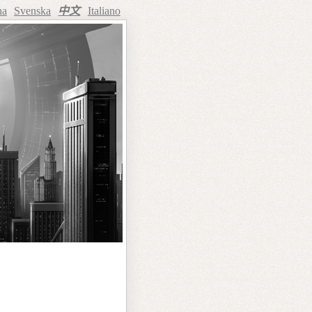
na
Svenska
中文
Italiano