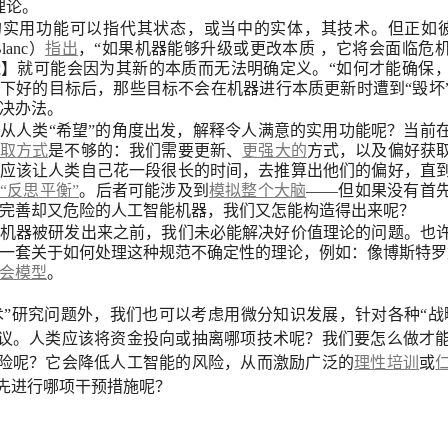
理论。
实用功能可以指代其状态，或当中的实体，其技术。但正如彼
Blanc）
指出
，“如果机器能够升级或更改本质 ，它将会面临危
】就可能会因为其新的本质而无法明确定义。“如何才能确保
下好的目标后，那些目标不会在机器进行本质更新时遭到“毁坏
决办法。
从人类“希望”的角度出发，解释令人满意的实用功能呢？当前
取方式
是不够的：我们需要更新、
更强大的
方式，以及偏好获
应该让人类自己花一段很长的时间，去推算出他们的偏好，直
“反思平衡”
。后者可能涉及到
模拟整个大脑
——但如果没有首
完善却又危险的人工智能机器，我们又怎能构造得出来呢？
机器被研发出来之前，我们未必能解决好价值理论的问题。也
一套关于如何处理这种规范不确定性的理论，例如：像博斯特罗姆（B
会模型
。
术”研究问题外，我们也可以考虑用微分知识发展，针对各种“战
议。人类应该将资金投向或抽离哪项技术呢？我们要怎么做才
险呢？它会降低人工智能的风险，从而激励广泛的
理性培训
或
先进行哪项干预措施呢？