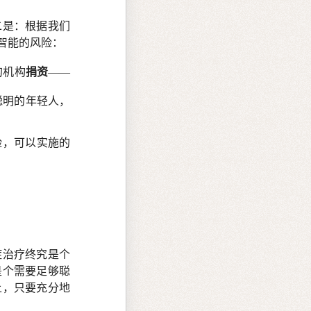
二是：根据我们
智能的风险：
的机构
捐资
——
聪明的年轻人，
险，可以实施的
症治疗终究是个
是个需要足够聪
上，只要充分地