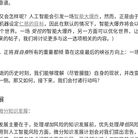
靠谱。
又会怎样呢？人工智能会引发一场
智能大爆炸
，然而，正是由
机器设定
仁慈的目标
，因此在默认的情况下，智能大爆炸将会
这个世界。一场
受控的
智能大爆炸，另一方面可以优化世界，
来的帖子，我们将讨论更多与这一选项相关的内容。）
，正将
我自身
所有的重量都倾 靠在这座最后的峡谷方向上：一
逝的历史时刻，我们能够理解（尽管朦胧）自身的现状，并改
一侧。那又如何，接下来，我们会付诸行动吗？
展
微分知识发展
：
发展主要在于，处理
增加
风险的知识发展前，优先处理
降低
风
用到人工智能风险方面，微分知识发展计划会对我们提出忠告