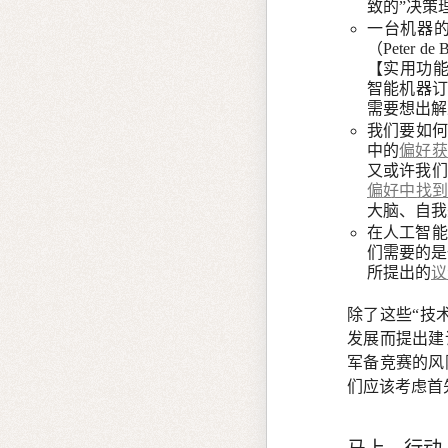
致的”决策
一台机器的
（Peter de 
【实用功能
智能机器订
需要想出解
我们要如何
中的
偏好获
又或许我们
偏好中找到
大脑、自我
在人工智能
们需要的是
所提出的
议
除了这些“技
发展而提出建
军备竞赛的风
们应该考虑首