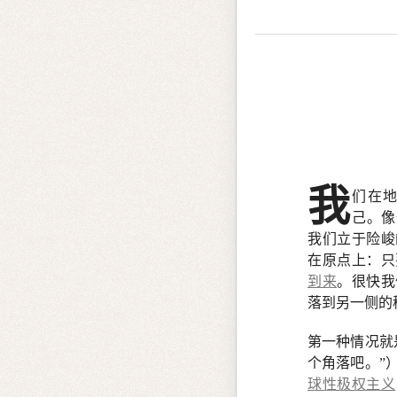
我
们在
己。像
我们立于险峻
在原点上：只
到来
。很快我
落到另一侧的
第一种情况就
个角落吧。”
球性极权主义