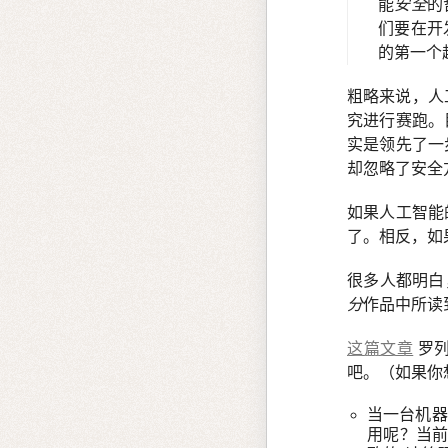
能
安全
的
们要在开
的第一个
粗略来说，人
究进行赛跑。
实是领先了一
却忽略了安全
如果人工智能
了。相反，如
很多人都明白
分
作品中所读
这篇文章
罗列
吧。（如果
当一台机器
用呢？当